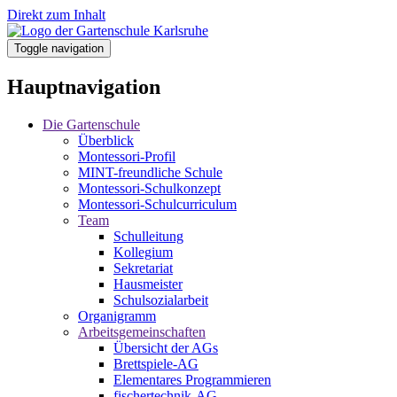
Direkt zum Inhalt
Toggle navigation
Hauptnavigation
Die Gartenschule
Überblick
Montessori-Profil
MINT-freundliche Schule
Montessori-Schulkonzept
Montessori-Schulcurriculum
Team
Schulleitung
Kollegium
Sekretariat
Hausmeister
Schulsozialarbeit
Organigramm
Arbeitsgemeinschaften
Übersicht der AGs
Brettspiele-AG
Elementares Programmieren
fischertechnik-AG