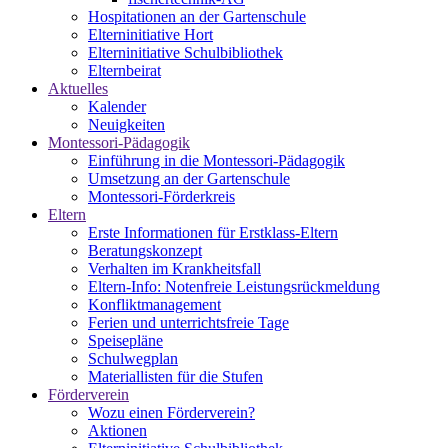
Hospitationen an der Gartenschule
Elterninitiative Hort
Elterninitiative Schulbibliothek
Elternbeirat
Aktuelles
Kalender
Neuigkeiten
Montessori-Pädagogik
Einführung in die Montessori-Pädagogik
Umsetzung an der Gartenschule
Montessori-Förderkreis
Eltern
Erste Informationen für Erstklass-Eltern
Beratungskonzept
Verhalten im Krankheitsfall
Eltern-Info: Notenfreie Leistungsrückmeldung
Konfliktmanagement
Ferien und unterrichtsfreie Tage
Speisepläne
Schulwegplan
Materiallisten für die Stufen
Förderverein
Wozu einen Förderverein?
Aktionen