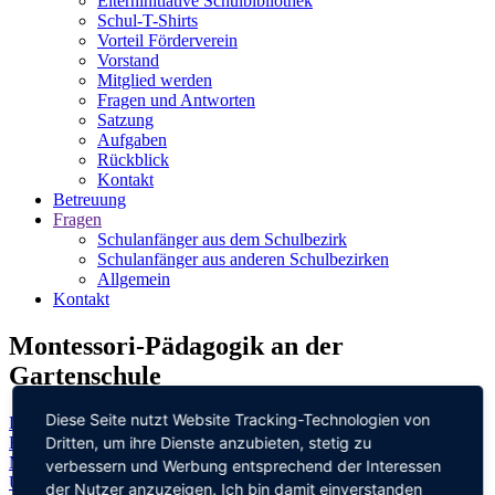
Elterninitiative Schulbibliothek
Schul-T-Shirts
Vorteil Förderverein
Vorstand
Mitglied werden
Fragen und Antworten
Satzung
Aufgaben
Rückblick
Kontakt
Betreuung
Fragen
Schulanfänger aus dem Schulbezirk
Schulanfänger aus anderen Schulbezirken
Allgemein
Kontakt
Montessori-Pädagogik an der
Gartenschule
Diese Seite nutzt Website Tracking-Technologien von
Demokratiebildung
Dritten, um ihre Dienste anzubieten, stetig zu
Eigenes Konzept für die Einschulung
Medienbildung
verbessern und Werbung entsprechend der Interessen
Unser Bild vom Kind
der Nutzer anzuzeigen. Ich bin damit einverstanden