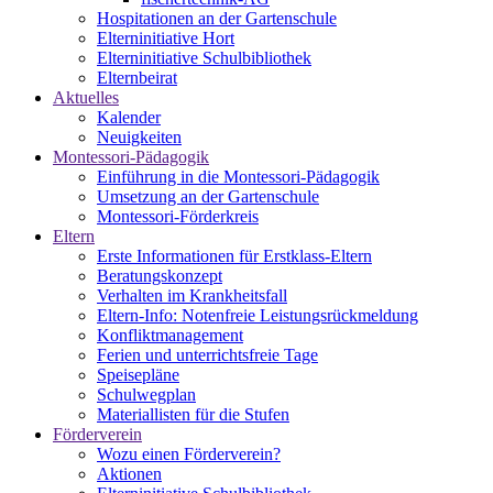
Hospitationen an der Gartenschule
Elterninitiative Hort
Elterninitiative Schulbibliothek
Elternbeirat
Aktuelles
Kalender
Neuigkeiten
Montessori-Pädagogik
Einführung in die Montessori-Pädagogik
Umsetzung an der Gartenschule
Montessori-Förderkreis
Eltern
Erste Informationen für Erstklass-Eltern
Beratungskonzept
Verhalten im Krankheitsfall
Eltern-Info: Notenfreie Leistungsrückmeldung
Konfliktmanagement
Ferien und unterrichtsfreie Tage
Speisepläne
Schulwegplan
Materiallisten für die Stufen
Förderverein
Wozu einen Förderverein?
Aktionen