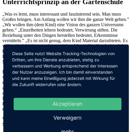
Unterrichtsprinzip an der Gartenschule
„Was es lernt, muss interessant und faszinierend sein. Man muss
Großes bringen. Am Anfang wollen wir ihm die ganze Welt geben.”
„Wir wollen ihm (dem Kind) eine Vision des ganzen Universums
geben.“ „Einzelheiten lehren bedeutet, Verwirrung stiften. Die
Beziehung unter den Dingen herstellen bedeutet, Erkenntnisse
vermitteln.” „Es ist nicht genug, dem Kind Material darzubieten. Es
will in die Welt hinausgehen und das „Material” selbst finden. Wir
haben für Schulen und Material gesorgt; dies reicht nicht aus, das
Diese Seite nutzt Website Tracking-Technologien von
Kind will selbst forschen und sich anstrengen.”
Dritten, um ihre Dienste anzubieten, stetig zu
Maria Montessori
verbessern und Werbung entsprechend der Interessen
Die Kinder stellen Fragen nach dem Großen und Ganzen. Sie
der Nutzer anzuzeigen. Ich bin damit einverstanden
wollen sich die Welt erobern. Sie sollen Einsicht und ein Gefühl
und kann meine Einwilligung jederzeit mit Wirkung für
dafür bekommen, dass in der Welt alles miteinander
die Zukunft widerrufen oder ändern.
zusammenhängt, voneinander abhängig und aufeinander
angewiesen ist.
Das pädagogische Prinzip der Kosmischen Erziehung soll die
Akzeptieren
Fähigkeit zum vernetzten, systemischen Denken und globalen
entwickeln.
Verweigern
Weiterführende Informationen zur Kosmischen Erziehung finden
Sie unten.
mehr