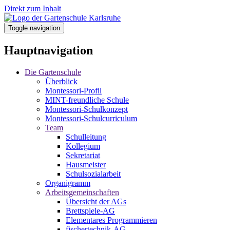
Direkt zum Inhalt
Toggle navigation
Hauptnavigation
Die Gartenschule
Überblick
Montessori-Profil
MINT-freundliche Schule
Montessori-Schulkonzept
Montessori-Schulcurriculum
Team
Schulleitung
Kollegium
Sekretariat
Hausmeister
Schulsozialarbeit
Organigramm
Arbeitsgemeinschaften
Übersicht der AGs
Brettspiele-AG
Elementares Programmieren
fischertechnik-AG