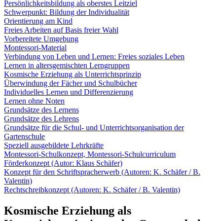
Persönlichkeitsbildung als oberstes Leitziel
Schwerpunkt: Bildung der Individualität
Orientierung am Kind
Freies Arbeiten auf Basis freier Wahl
Vorbereitete Umgebung
Montessori-Material
Verbindung von Leben und Lernen: Freies soziales Leben
Lernen in altersgemischten Lerngruppen
Kosmische Erziehung als Unterrichtsprinzip
Überwindung der Fächer und Schulbücher
Individuelles Lernen und Differenzierung
Lernen ohne Noten
Grundsätze des Lernens
Grundsätze des Lehrens
Grundsätze für die Schul- und Unterrichtsorganisation der
Gartenschule
Speziell ausgebildete Lehrkräfte
Montessori-Schulkonzept, Montessori-Schulcurriculum
Förderkonzept (Autor: Klaus Schäfer)
Konzept für den Schriftspracherwerb (Autoren: K. Schäfer / B.
Valentin)
Rechtschreibkonzept (Autoren: K. Schäfer / B. Valentin)
Kosmische Erziehung als