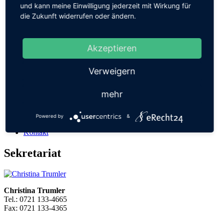
Elterninitiative Schulbibliothek
und kann meine Einwilligung jederzeit mit Wirkung für
Schul-T-Shirts
die Zukunft widerrufen oder ändern.
Vorteil Förderverein
Vorstand
Mitglied werden
Fragen und Antworten
Akzeptieren
Satzung
Aufgaben
Verweigern
Rückblick
Kontakt
Betreuung
mehr
Fragen
Schulanfänger aus dem Schulbezirk
Schulanfänger aus anderen Schulbezirken
Powered by
&
Allgemein
Kontakt
Sekretariat
Christina Trumler
Tel.: 0721 133-4665
Fax: 0721 133-4365