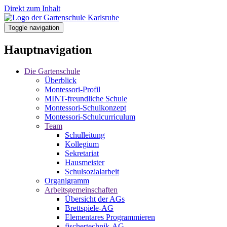
Direkt zum Inhalt
Toggle navigation
Hauptnavigation
Die Gartenschule
Überblick
Montessori-Profil
MINT-freundliche Schule
Montessori-Schulkonzept
Montessori-Schulcurriculum
Team
Schulleitung
Kollegium
Sekretariat
Hausmeister
Schulsozialarbeit
Organigramm
Arbeitsgemeinschaften
Übersicht der AGs
Brettspiele-AG
Elementares Programmieren
fischertechnik-AG