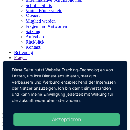
Elterninitiative Schulbibliothek
Schul-T-Shirts
Vorteil Förderverein
Vorstand
Mitglied werden
Fragen und Antworten
Satzung
Aufgaben
Rückblick
Kontakt
Betreuung
Fragen
Schulanfänger aus dem Schulbezirk
Schulanfänger aus anderen Schulbezirken
Diese Seite nutzt Website Tracking-Technologien von
Allgemein
Dritten, um ihre Dienste anzubieten, stetig zu
Kontakt
verbessern und Werbung entsprechend der Interessen
der Nutzer anzuzeigen. Ich bin damit einverstanden
Unser Grundsatz
und kann meine Einwilligung jederzeit mit Wirkung für
die Zukunft widerrufen oder ändern.
Wir sind ein aktiver und lebendiger
Schulförderverein
und
unterstützen die pädagogische Arbeit der Gartenschule Karlsruhe –
sowohl ideell als auch materiell.
Private Initiative
bei der
Akzeptieren
Förderung von Bildung und der sozialen Entwicklung unserer
Kinder ist heute notwendiger denn je. Wir bauen Beziehungen
zwischen allen am Leben und Wirken der Schule Beteiligten auf