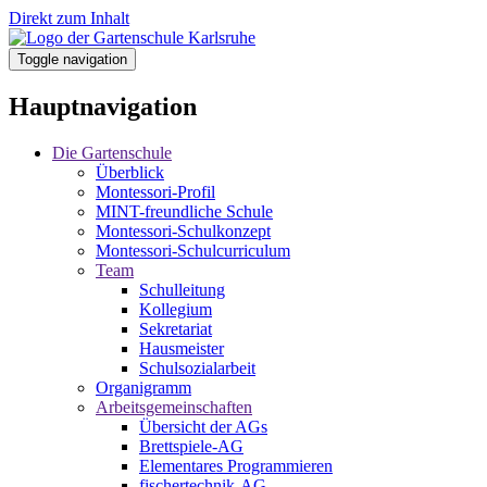
Direkt zum Inhalt
Toggle navigation
Hauptnavigation
Die Gartenschule
Überblick
Montessori-Profil
MINT-freundliche Schule
Montessori-Schulkonzept
Montessori-Schulcurriculum
Team
Schulleitung
Kollegium
Sekretariat
Hausmeister
Schulsozialarbeit
Organigramm
Arbeitsgemeinschaften
Übersicht der AGs
Brettspiele-AG
Elementares Programmieren
fischertechnik-AG