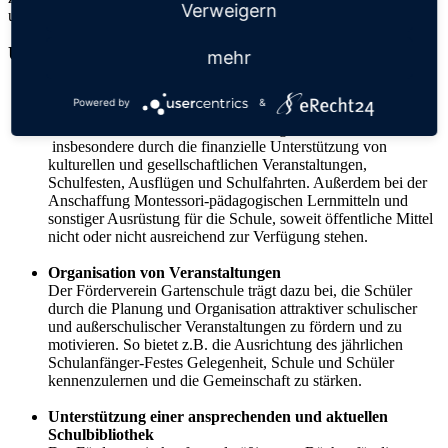
Verweigern
und festigen diese im Sinne einer
Schulgemeinschaft
.
Unsere Aufgaben und Aktivitäten
mehr
Finanzielle Unterstützung
Powered by
&
Der Satzungszweck des Vereins wird in Zusammenarbeit mit
dem Elternbeirat und der Schulleitung verwirklicht –
insbesondere durch die finanzielle Unterstützung von
kulturellen und gesellschaftlichen Veranstaltungen,
Schulfesten, Ausflügen und Schulfahrten. Außerdem bei der
Anschaffung Montessori-pädagogischen Lernmitteln und
sonstiger Ausrüstung für die Schule, soweit öffentliche Mittel
nicht oder nicht ausreichend zur Verfügung stehen.
Organisation von Veranstaltungen
Der Förderverein Gartenschule trägt dazu bei, die Schüler
durch die Planung und Organisation attraktiver schulischer
und außerschulischer Veranstaltungen zu fördern und zu
motivieren. So bietet z.B. die Ausrichtung des jährlichen
Schulanfänger-Festes Gelegenheit, Schule und Schüler
kennenzulernen und die Gemeinschaft zu stärken.
Unterstützung einer ansprechenden und aktuellen
Schulbibliothek