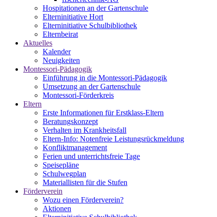
Hospitationen an der Gartenschule
Elterninitiative Hort
Elterninitiative Schulbibliothek
Elternbeirat
Aktuelles
Kalender
Neuigkeiten
Montessori-Pädagogik
Einführung in die Montessori-Pädagogik
Umsetzung an der Gartenschule
Montessori-Förderkreis
Eltern
Erste Informationen für Erstklass-Eltern
Beratungskonzept
Verhalten im Krankheitsfall
Eltern-Info: Notenfreie Leistungsrückmeldung
Konfliktmanagement
Ferien und unterrichtsfreie Tage
Speisepläne
Schulwegplan
Materiallisten für die Stufen
Förderverein
Wozu einen Förderverein?
Aktionen