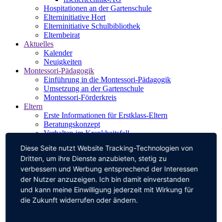
Hospitationen an der Gartenschule
Elterninitiative Hort
Elterninitiative Schulbibliothek
Elternbeirat
Aktuelles
Kalender
Neuigkeiten
Montessori-Pädagogik
Einführung in die Montessori-Pädagogik
Umsetzung an der Gartenschule
Montessori-Förderkreis
Eltern
Erste Informationen für Erstklass-Eltern
Beratungskonzept
Verhalten im Krankheitsfall
Eltern-Info: Notenfreie Leistungsrückmeldung
Diese Seite nutzt Website Tracking-Technologien von
Konfliktmanagement
Dritten, um ihre Dienste anzubieten, stetig zu
Ferien und unterrichtsfreie Tage
verbessern und Werbung entsprechend der Interessen
Speisepläne
Schulwegplan
der Nutzer anzuzeigen. Ich bin damit einverstanden
Materiallisten für die Stufen
und kann meine Einwilligung jederzeit mit Wirkung für
Förderverein
die Zukunft widerrufen oder ändern.
Wozu einen Förderverein?
Aktionen