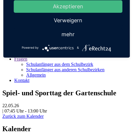
Elterninitiative Schulbibliothek
Schul-T-Shirts
Akzeptieren
Vorteil Förderverein
Vorstand
Verweigern
Mitglied werden
Fragen und Antworten
Satzung
mehr
Aufgaben
Rückblick
Kontakt
Powered by
&
Betreuung
Fragen
Schulanfänger aus dem Schulbezirk
Schulanfänger aus anderen Schulbezirken
Allgemein
Kontakt
Spiel- und Sporttag der Gartenschule
22.05.26
| 07:45 Uhr - 13:00 Uhr
Zurück zum Kalender
Kalender