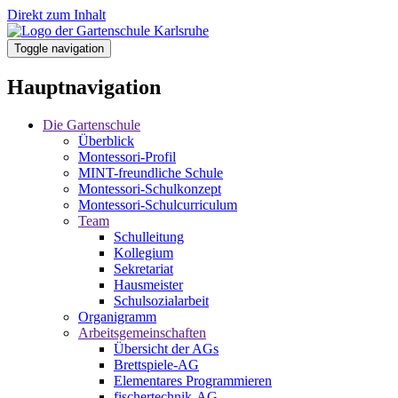
Direkt zum Inhalt
Toggle navigation
Hauptnavigation
Die Gartenschule
Überblick
Montessori-Profil
MINT-freundliche Schule
Montessori-Schulkonzept
Montessori-Schulcurriculum
Team
Schulleitung
Kollegium
Sekretariat
Hausmeister
Schulsozialarbeit
Organigramm
Arbeitsgemeinschaften
Übersicht der AGs
Brettspiele-AG
Elementares Programmieren
fischertechnik-AG