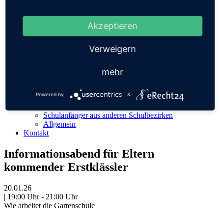
Elterninitiative Schulbibliothek
Schul-T-Shirts
Vorteil Förderverein
Akzeptieren
Vorstand
Mitglied werden
Fragen und Antworten
Verweigern
Satzung
Aufgaben
Rückblick
mehr
Kontakt
Betreuung
Powered by
&
Fragen
Schulanfänger aus dem Schulbezirk
Schulanfänger aus anderen Schulbezirken
Allgemein
Kontakt
Informationsabend für Eltern
kommender Erstklässler
20.01.26
| 19:00 Uhr - 21:00 Uhr
Wie arbeitet die Gartenschule