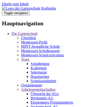
Direkt zum Inhalt
Toggle navigation
Hauptnavigation
Die Gartenschule
Überblick
Montessori-Profil
MINT-freundliche Schule
Montessori-Schulkonzept
Montessori-Schulcurriculum
Team
Schulleitung
Kollegium
Sekretariat
Hausmeister
Schulsozialarbeit
Organigramm
Arbeitsgemeinschaften
Übersicht der AGs
Brettspiele-AG
Elementares Programmieren
fischertechnik-AG