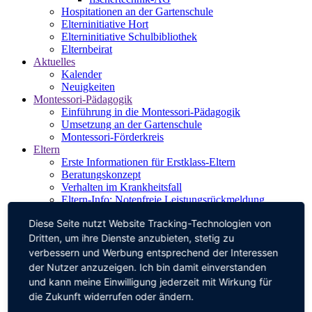
Hospitationen an der Gartenschule
Elterninitiative Hort
Elterninitiative Schulbibliothek
Elternbeirat
Aktuelles
Kalender
Neuigkeiten
Montessori-Pädagogik
Einführung in die Montessori-Pädagogik
Umsetzung an der Gartenschule
Montessori-Förderkreis
Eltern
Erste Informationen für Erstklass-Eltern
Beratungskonzept
Verhalten im Krankheitsfall
Eltern-Info: Notenfreie Leistungsrückmeldung
Konfliktmanagement
Diese Seite nutzt Website Tracking-Technologien von
Ferien und unterrichtsfreie Tage
Speisepläne
Dritten, um ihre Dienste anzubieten, stetig zu
Schulwegplan
verbessern und Werbung entsprechend der Interessen
Materiallisten für die Stufen
der Nutzer anzuzeigen. Ich bin damit einverstanden
Förderverein
und kann meine Einwilligung jederzeit mit Wirkung für
Wozu einen Förderverein?
die Zukunft widerrufen oder ändern.
Aktionen