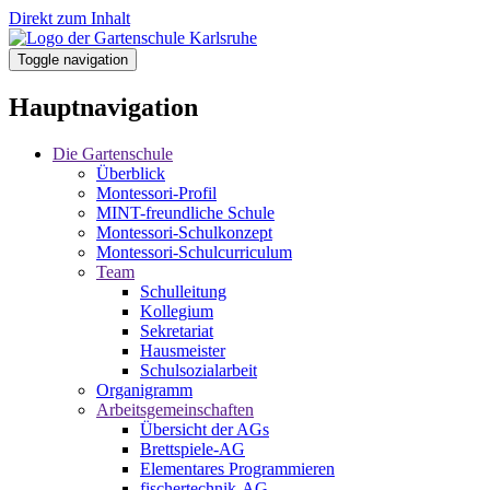
Direkt zum Inhalt
Toggle navigation
Hauptnavigation
Die Gartenschule
Überblick
Montessori-Profil
MINT-freundliche Schule
Montessori-Schulkonzept
Montessori-Schulcurriculum
Team
Schulleitung
Kollegium
Sekretariat
Hausmeister
Schulsozialarbeit
Organigramm
Arbeitsgemeinschaften
Übersicht der AGs
Brettspiele-AG
Elementares Programmieren
fischertechnik-AG