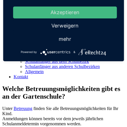
Elterninitiative Schulbibliothek
Schul-T-Shirts
Vorteil Förderverein
Akzeptieren
Vorstand
Mitglied werden
Verweigern
Fragen und Antworten
Satzung
Aufgaben
mehr
Rückblick
Kontakt
Betreuung
Powered by
&
Fragen
Schulanfänger aus dem Schulbezirk
Schulanfänger aus anderen Schulbezirken
Allgemein
Kontakt
Welche Betreuungsmöglichkeiten gibt es
an der Gartenschule?
Unter
Betreuung
finden Sie alle Betreuungsmöglichkeiten für Ihr
Kind.
Anmeldungen können bereits vor dem jeweils jährlichen
Schulanmeldetermin vorgenommen werden.